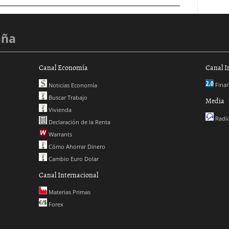
aña
Canal Economía
Canal I
Finan
Noticias Economía
Buscar Trabajo
Media
Vivienda
Radio
Declaración de la Renta
Warrants
Cómo Ahorrar Dinero
Cambio Euro Dolar
Canal Internacional
Materias Primas
Forex