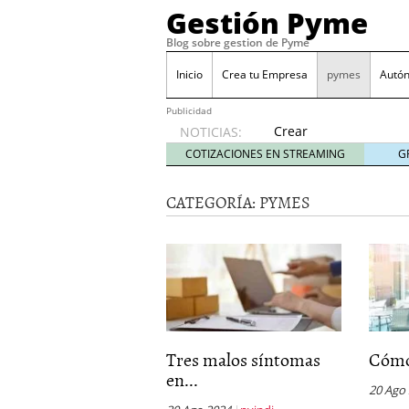
Gestión Pyme
Blog sobre gestion de Pyme
Inicio
Crea tu Empresa
pymes
Autó
Publicidad
Crear
NOTICIAS:
empresa
COTIZACIONES EN STREAMING
G
online vs
proceso
CATEGORÍA:
PYMES
tradicional:
ventajas
reales
para
pymes
mayo 29,
2026
Sobres de cartón: una i
septiembre 4, 2025
Tres malos síntomas
Cómo 
Cómo convertir tu nego
en...
Los CRM: Impulsores de
20 Ago
Reubicación internacion