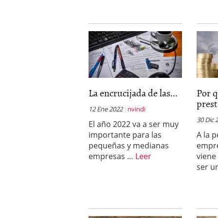
La encrucijada de las...
Por 
prest
12 Ene 2022
nvindi
30 Dic 
El año 2022 va a ser muy
importante para las
A la 
pequeñas y medianas
empre
empresas …
Leer
viene
ser u