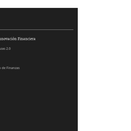
nnovación Financiera
zas 2.0
 de Finanzas