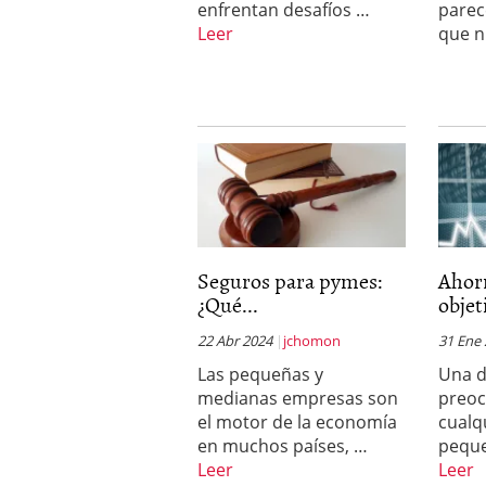
enfrentan desafíos …
parec
Leer
que n
Seguros para pymes:
Ahorr
¿Qué...
objet
22 Abr 2024
jchomon
31 Ene
Las pequeñas y
Una d
medianas empresas son
preoc
el motor de la economía
cualq
en muchos países, …
pequ
Leer
Leer