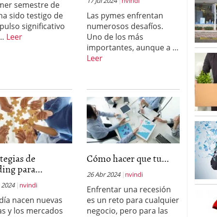
17 Jul 2024
nvindi
imer semestre de
ha sido testigo de
Las pymes enfrentan
pulso significativo
numerosos desafíos.
 …
Leer
Uno de los más
importantes, aunque a …
Leer
tegias de
Cómo hacer que tu...
ing para...
26 Abr 2024
nvindi
 2024
nvindi
Enfrentar una recesión
día nacen nuevas
es un reto para cualquier
s y los mercados
negocio, pero para las