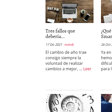
Tres fallos que
¿Qué 
debería...
Smar
17 Dic 2021
nvindi
26 Oct
El cambio de año trae
Ya en
consigo siempre la
hemos
voluntad de realizar
dific
cambios a mejor, …
Leer
para 