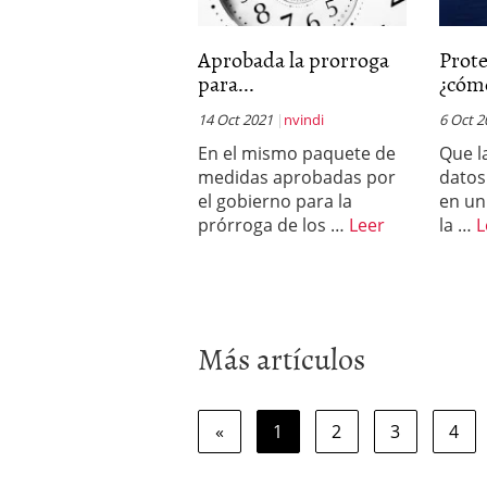
Aprobada la prorroga
Prote
para...
¿cómo
14 Oct 2021
nvindi
6 Oct 2
En el mismo paquete de
Que l
medidas aprobadas por
datos
el gobierno para la
en un
prórroga de los …
Leer
la …
L
Más artículos
«
1
2
3
4