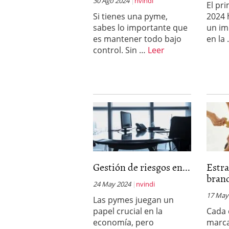
30 Ago 2024
nvindi
El pr
errores
abril 10, 2025
Si tienes una pyme,
2024 
sabes lo importante que
un im
es mantener todo bajo
en la
control. Sin …
Leer
Gestión de riesgos en...
Estra
brand
24 May 2024
nvindi
17 May
Las pymes juegan un
papel crucial en la
Cada 
economía, pero
marca