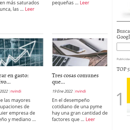
en más saturados
pequeñas …
Leer
unca, las …
Leer
Busca
Goog
Publicida
TOP 
ar en gasto:
Tres cosas comunes
ivo...
que...
 2022
nvindi
19 Ene 2022
nvindi
e las mayores
En el desempeño
upaciones de
cotidiano de una pyme
uier empresa de
hay una gran cantidad de
eño y mediano …
factores que …
Leer