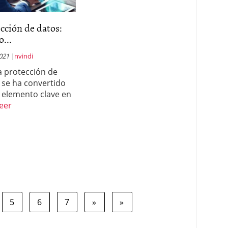
cción de datos:
...
021
nvindi
a protección de
 se ha convertido
 elemento clave en
eer
5
6
7
»
»