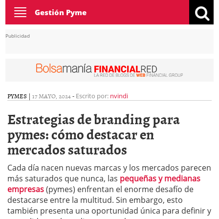
Toggle
Gestión Pyme
navigation
Publicidad
PYMES
|
17 MAYO, 2024
-
Escrito por:
nvindi
Estrategias de branding para
pymes: cómo destacar en
mercados saturados
Cada día nacen nuevas marcas y los mercados parecen
más saturados que nunca, las
pequeñas y medianas
empresas
(pymes) enfrentan el enorme desafío de
destacarse entre la multitud. Sin embargo, esto
también presenta una oportunidad única para definir y