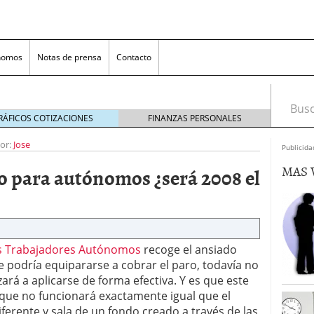
nomos
Notas de prensa
Contacto
Busca
RÁFICOS COTIZACIONES
FINANZAS PERSONALES
or:
Jose
Publicida
MAS 
o para autónomos ¿será 2008 el
os Trabajadores Autónomos
recoge el ansiado
nversión rentable para las pymes que venden online
e podría equipararse a cobrar el paro, todavía no
rá a aplicarse de forma efectiva. Y es que este
cio en un ecommerce exitoso
junio 20, 2025
 que no funcionará exactamente igual que el
 la Transformación Empresarial
mayo 14, 2025
iferente y sala de un fondo creado a través de las
al: guía rápida para trasladar empleados sin