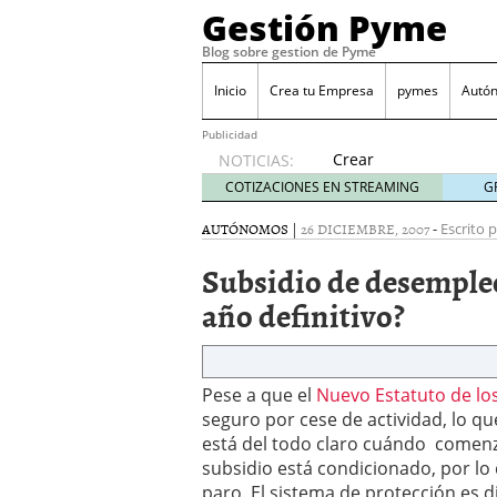
Gestión Pyme
Blog sobre gestion de Pyme
Inicio
Crea tu Empresa
pymes
Autó
Publicidad
Crear
NOTICIAS:
empresa
COTIZACIONES EN STREAMING
G
online vs
proceso
AUTÓNOMOS
|
26 DICIEMBRE, 2007
-
Escrito p
tradicional:
Subsidio de desemple
ventajas
reales
año definitivo?
para
pymes
mayo 29,
2026
Pese a que el
Nuevo Estatuto de l
Sobres de cartón: una i
seguro por cese de actividad, lo qu
septiembre 4, 2025
está del todo claro cuándo comenza
Cómo convertir tu nego
subsidio está condicionado, por lo
Los CRM: Impulsores de
paro. El sistema de protección es d
Reubicación internacion