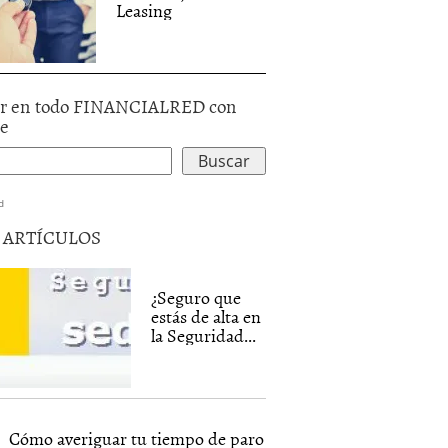
Leasing
r en todo FINANCIALRED con
le
d
5 ARTÍCULOS
¿Seguro que
estás de alta en
la Seguridad...
Cómo averiguar tu tiempo de paro