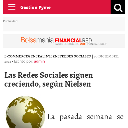
Toggle
Gestión Pyme
navigation
Publicidad
E-COMMERCE
GENERAL
INTERNET
REDES SOCIALES
|
10 DICIEMBRE,
2012
-
Escrito por:
admin
Las Redes Sociales siguen
creciendo, según Nielsen
La pasada semana se