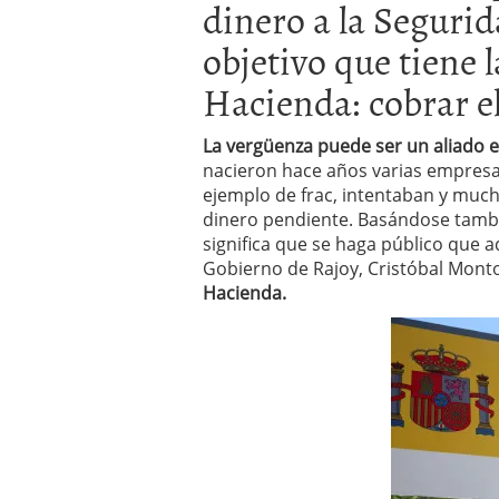
dinero a la Seguri
errores
abril 10, 2025
objetivo que tiene 
Hacienda: cobrar el
La vergüenza puede ser un aliado e
nacieron hace años varias empresa
ejemplo de frac, intentaban y muc
dinero pendiente. Basándose tamb
significa que se haga público que a
Gobierno de Rajoy, Cristóbal Monto
Hacienda.