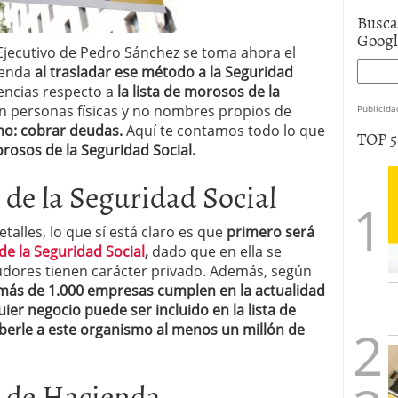
Busca
Goog
 Ejecutivo de Pedro Sánchez se toma ahora el
cienda
al trasladar ese método a la Seguridad
encias respecto a
la lista de morosos de la
an personas físicas y no nombres propios de
Publicida
smo: cobrar deudas.
Aquí te contamos todo lo que
TOP 
orosos de la Seguridad Social.
 de la Seguridad Social
alles, lo que sí está claro es que
primero será
de la Seguridad Social
,
dado que en ella se
udores tienen carácter privado. Además, según
más de 1.000 empresas cumplen en la actualidad
uier negocio puede ser incluido en la lista de
berle a este organismo al menos un millón de
s de Hacienda