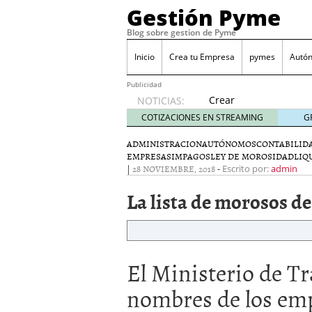
Gestión Pyme
Blog sobre gestion de Pyme
Inicio
Crea tu Empresa
pymes
Autó
Publicidad
Crear
NOTICIAS:
empresa
COTIZACIONES EN STREAMING
G
online vs
proceso
ADMINISTRACION
AUTÓNOMOS
CONTABILID
EMPRESAS
IMPAGOS
tradicional:
LEY DE MOROSIDAD
LIQ
|
28 NOVIEMBRE, 2018
-
Escrito por:
admin
ventajas
reales
La lista de morosos de
para
pymes
mayo 29,
2026
Sobres de cartón: una i
El Ministerio de Tr
septiembre 4, 2025
Cómo convertir tu nego
nombres de los em
Los CRM: Impulsores de
Reubicación internacion