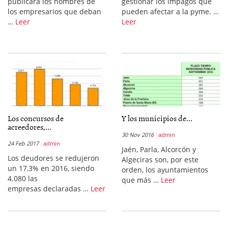
publicará los nombres de
gestionar los impagos que
los empresarios que deban
pueden afectar a la pyme. …
…
Leer
Leer
Los concursos de
Y los municipios de...
acreedores,...
30 Nov 2016
admin
24 Feb 2017
admin
Jaén, Parla, Alcorcón y
Los deudores se redujeron
Algeciras son, por este
un 17,3% en 2016, siendo
orden, los ayuntamientos
4.080 las
que más …
Leer
empresas declaradas …
Leer