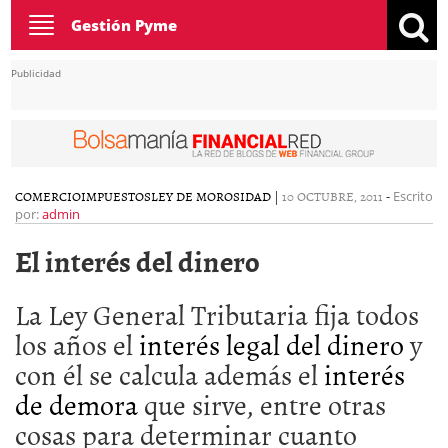
Toggle
Gestión Pyme
navigation
Publicidad
COMERCIO
IMPUESTOS
LEY DE MOROSIDAD
|
10 OCTUBRE, 2011
-
Escrito
por:
admin
El interés del dinero
La Ley General Tributaria fija todos
los años el
interés legal del dinero
y
con él se calcula además el
interés
de demora
que sirve, entre otras
cosas para determinar cuanto