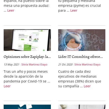
español, ha puesto sobre la
tu pequeña y mediana
mesa una propuesta audaz:
empresa (pyme) es crucial
…
Leer
para …
Leer
Opiniones sobre Zapiplay: la...
Líder IT Consulting ofrece...
13 May 2021
Silvia Martinez Etayo
21 Dic 2020
Silvia Martinez Etayo
Tras un año y pocos meses
Cuatro de cada diez
desde la aparición de la
ejecutivos de medianas
pandemia por Covid-19 se …
empresas (38%) dicen que
Leer
su compañía …
Leer