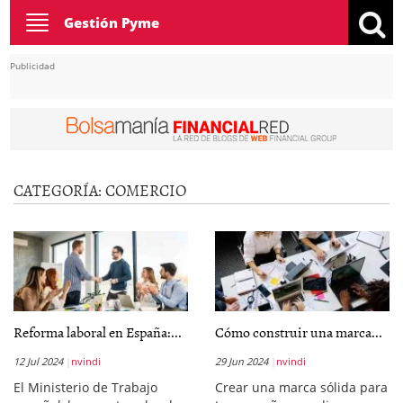
Toggle
Gestión Pyme
navigation
Publicidad
CATEGORÍA:
COMERCIO
Reforma laboral en España:...
Cómo construir una marca...
12 Jul 2024
nvindi
29 Jun 2024
nvindi
El Ministerio de Trabajo
Crear una marca sólida para