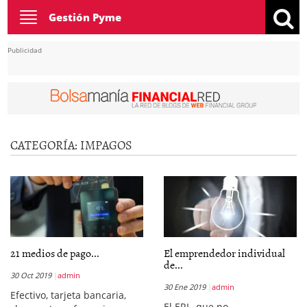
Toggle
Gestión Pyme
navigation
Publicidad
CATEGORÍA:
IMPAGOS
21 medios de pago...
El emprendedor individual
de...
30 Oct 2019
admin
30 Ene 2019
admin
Efectivo, tarjeta bancaria,
El ERL, que no