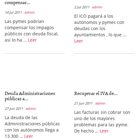
compensar...
2 Jul 2011
admin
14 Jul 2011
admin
El ICO pagará a los
Las pymes podrían
autónomos y pymes con
compensar los impagos
deudas con los
públicos con deuda fiscal,
ayuntamientos , lo que …
así lo ha …
Leer
Leer
Deuda Administraciones
Recuperar el IVA de...
públicas a...
21 Jun 2011
admin
27 Jun 2011
admin
Las facturas sin cobrar son
La deuda de las
uno de los mayores
Administraciones públicas
problemas para las pyme.
con los autónomos llega a
De hecho …
Leer
13.300 …
Leer