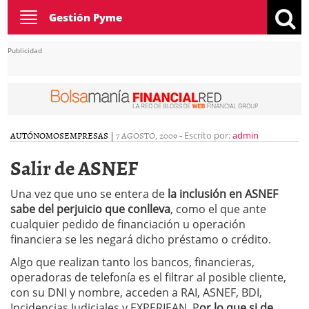
Toggle
Gestión Pyme
navigation
Publicidad
AUTÓNOMOS
EMPRESAS
|
7 AGOSTO, 2009
-
Escrito por:
admin
Salir de ASNEF
Una vez que uno se entera de
la inclusión en ASNEF
sabe del perjuicio que conlleva
, como el que ante
cualquier pedido de financiación u operación
financiera se les negará dicho préstamo o crédito.
Algo que realizan tanto los bancos, financieras,
operadoras de telefonía es el filtrar al posible cliente,
con su DNI y nombre, acceden a RAI, ASNEF, BDI,
Incidencias Judiciales y EXPERIEAN. P
or lo que si de