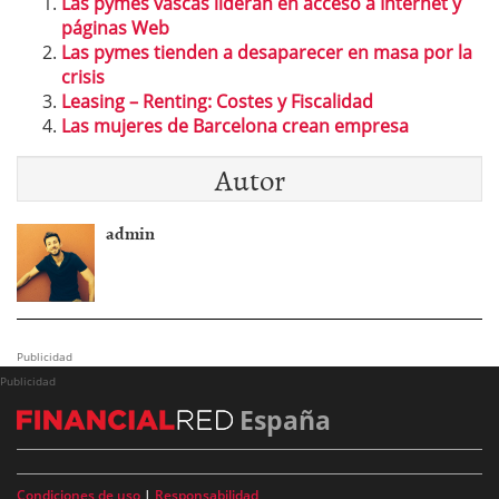
Las pymes vascas lideran en acceso a Internet y
páginas Web
Las pymes tienden a desaparecer en masa por la
crisis
Leasing – Renting: Costes y Fiscalidad
Las mujeres de Barcelona crean empresa
Autor
admin
Publicidad
Publicidad
España
Condiciones de uso
|
Responsabilidad