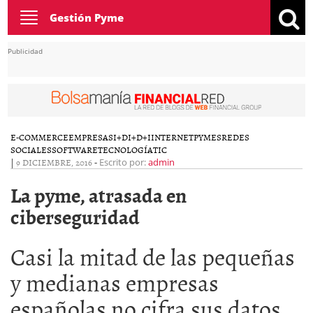
Toggle
Gestión Pyme
navigation
Publicidad
E-COMMERCE
EMPRESAS
I+D
I+D+I
INTERNET
PYMES
REDES
SOCIALES
SOFTWARE
TECNOLOGÍA
TIC
|
9 DICIEMBRE, 2016
-
Escrito por:
admin
La pyme, atrasada en
ciberseguridad
Casi la mitad de las pequeñas
y medianas empresas
españolas no cifra sus datos