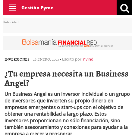
Toggle
Gestión Pyme
navigation
Publicidad
INVERSIONES
|
26 ENERO, 2023
-
Escrito por:
nvindi
¿Tu empresa necesita un Business
Angel?
Un Business Angel es un inversor individual o un grupo
de inversores que invierten su propio dinero en
empresas emergentes o start-ups con el objetivo de
obtener una rentabilidad a largo plazo. Estos
inversores proporcionan no sólo financiación, sino
también asesoramiento y conexiones para ayudar a la
empresa a crecer y prosperar.