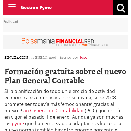
Toggle
Gestión Pyme
navigation
Publicidad
FINACIACIÓN
|
17 ENERO, 2008
-
Escrito por:
Jose
Formación gratuita sobre el nuevo
Plan General Contable
Si la planificación de todo un ejercicio de actividad
económica es complicada por sí misma, la de 2008
promete ser todavía más ‘emocionante’ gracias al
nuevo P
lan General de Contabilidad
(PGC) que entró
en vigor el pasado 1 de enero. Aunque ya son muchas
las
pyme
que han empezado a adaptar sus libros a la
nueva norma también hay otro enorme porcentaje