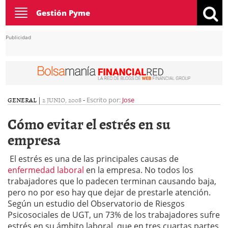
Toggle
Gestión Pyme
navigation
Publicidad
GENERAL
|
2 JUNIO, 2008
-
Escrito por:
Jose
Cómo evitar el estrés en su
empresa
El estrés es una de las principales causas de
enfermedad laboral
en la empresa. No todos los
trabajadores que lo padecen terminan causando baja,
pero no por eso hay que dejar de prestarle atención.
Según un estudio del Observatorio de Riesgos
Psicosociales de UGT, un 73% de los trabajadores sufre
estrés en su ámbito laboral, que en tres cuartas partes