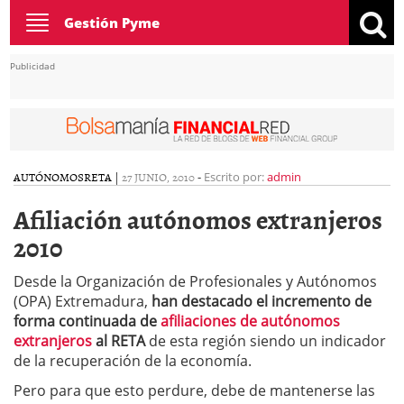
Toggle
Gestión Pyme
navigation
Publicidad
AUTÓNOMOS
RETA
|
27 JUNIO, 2010
-
Escrito por:
admin
Afiliación autónomos extranjeros
2010
Desde la Organización de Profesionales y Autónomos
(OPA) Extremadura,
han destacado el incremento de
forma continuada de
afiliaciones de autónomos
extranjeros
al RETA
de esta región siendo un indicador
de la recuperación de la economía.
Pero para que esto perdure, debe de mantenerse las