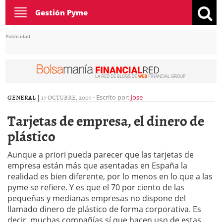
Toggle
Gestión Pyme
navigation
Publicidad
GENERAL
|
17 OCTUBRE, 2007
-
Escrito por:
Jose
Tarjetas de empresa, el dinero de
plástico
Aunque a priori pueda parecer que las tarjetas de
empresa están más que asentadas en España la
realidad es bien diferente, por lo menos en lo que a las
pyme se refiere. Y es que el 70 por ciento de las
pequeñas y medianas empresas no dispone del
llamado dinero de plástico de forma corporativa. Es
decir, muchas compañías sí que hacen uso de estas