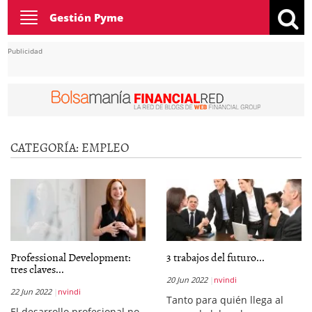
Toggle
Gestión Pyme
navigation
Publicidad
CATEGORÍA:
EMPLEO
Professional Development:
3 trabajos del futuro...
tres claves...
20 Jun 2022
nvindi
22 Jun 2022
nvindi
Tanto para quién llega al
El desarrollo profesional no