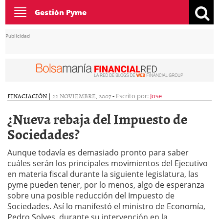
Toggle
Gestión Pyme
navigation
Publicidad
FINACIACIÓN
|
22 NOVIEMBRE, 2007
-
Escrito por:
Jose
¿Nueva rebaja del Impuesto de
Sociedades?
Aunque todavía es demasiado pronto para saber
cuáles serán los principales movimientos del Ejecutivo
en materia fiscal durante la siguiente legislatura, las
pyme pueden tener, por lo menos, algo de esperanza
sobre una posible reducción del Impuesto de
Sociedades. Así lo manifestó el ministro de Economía,
Pedro Solves, durante su intervención en la