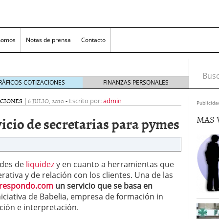
nomos
Notas de prensa
Contacto
Busca
RÁFICOS COTIZACIONES
FINANZAS PERSONALES
CIONES
|
6 JULIO, 2010
-
Escrito por:
admin
Publicida
MAS 
cio de secretarias para pymes
ades de
liquidez
y en cuanto a herramientas que
tiva y de relación con los clientes. Una de las
nversión rentable para las pymes que venden online
respondo.com
un servicio que se basa en
iciativa de Babelia, empresa de formación in
cio en un ecommerce exitoso
junio 20, 2025
ión e interpretación.
 la Transformación Empresarial
mayo 14, 2025
al: guía rápida para trasladar empleados sin