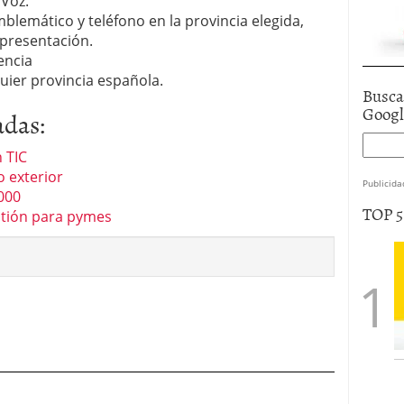
 Voz.
blemático y teléfono en la provincia elegida,
 presentación.
encia
uier provincia española.
Busca
Goog
adas:
 TIC
 exterior
Publicida
000
TOP 
stión para pymes