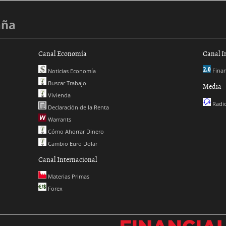
aña
Canal Economía
Canal I
Finan
Noticias Economía
Buscar Trabajo
Media
Vivienda
Radio
Declaración de la Renta
Warrants
Cómo Ahorrar Dinero
Cambio Euro Dolar
Canal Internacional
Materias Primas
Forex