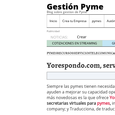
Gestión Pyme
Blog sobre gestion de Pyme
Inicio
Crea tu Empresa
pymes
Autó
Publicidad
Crear
NOTICIAS:
empresa
COTIZACIONES EN STREAMING
G
online vs
proceso
PYMES
RECURSOS
SERVICIOS
TELECOMUNICA
tradicional:
Yorespondo.com, servi
ventajas
reales
para
pymes
mayo 29,
Siempre las pymes tienen necesid
2026
ayuden a mejorar su capacidad opera
Sobres de cartón: una i
más novedosas es la que ofrece
Yo
septiembre 4, 2025
secretarias virtuales para
pymes
,
in
Cómo convertir tu nego
company; y Traducciona, de traducc
Los CRM: Impulsores de
Reubicación internacion