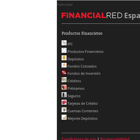
Publicidad
Esp
Productos Financieros
IPC
Productos Financieros
Depósitos
Fondos Cotizados
Fondos de Inversión
Créditos
Préstamos
Seguros
Tarjetas de Crédito
Cuentas Corrientes
Mejores Depósitos
Condiciones de uso
|
Responsabilidad