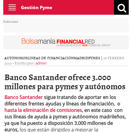
Toggle
Gestión Pyme
navigation
Publicidad
AUTÓNOMOS
LINEAS DE FINANCIACIÓN
MADRID
PYMES
|
16 FEBRERO,
2010
-
Escrito por:
admin
Banco Santander ofrece 3.000
millones para pymes y autónomos
Banco Santander
sigue tratando de aportar en los
diferentes frentes ayudas y líneas de financiación, o
hasta la eliminación de comisiones
, en este caso con
sus líneas de ayuda a pymes y autónomos madrileños,
ya que ha puesto a disposición 3.000 millones de
euros,
los que están dirigidos a mejorar la