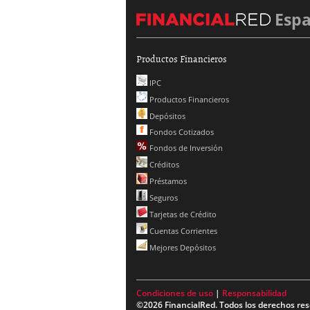
Esp
Productos Financieros
IPC
Productos Financieros
Depósitos
Fondos Cotizados
Fondos de Inversión
Créditos
Préstamos
Seguros
Tarjetas de Crédito
Cuentas Corrientes
Mejores Depósitos
Condiciones de uso
|
Responsabilidad
©2026 FinancialRed. Todos los derechos res