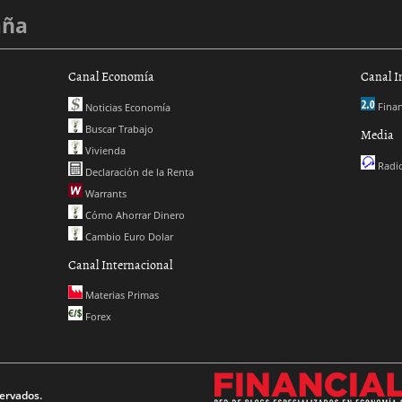
aña
Canal Economía
Canal I
Finan
Noticias Economía
Buscar Trabajo
Media
Vivienda
Radio
Declaración de la Renta
Warrants
Cómo Ahorrar Dinero
Cambio Euro Dolar
Canal Internacional
Materias Primas
Forex
ervados.