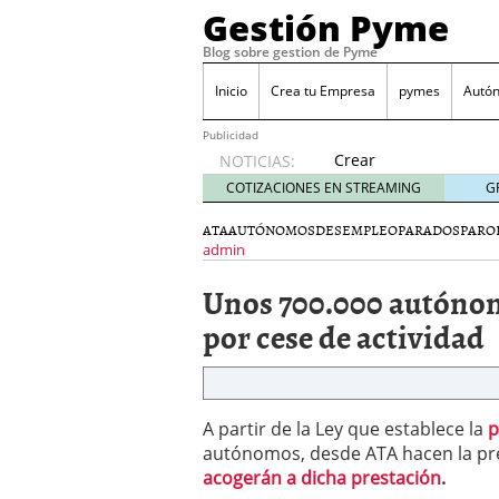
Gestión Pyme
Blog sobre gestion de Pyme
Inicio
Crea tu Empresa
pymes
Autó
Publicidad
Crear
NOTICIAS:
empresa
COTIZACIONES EN STREAMING
G
online vs
proceso
ATA
AUTÓNOMOS
DESEMPLEO
PARADOS
PARO
tradicional:
admin
ventajas
Unos 700.000 autónom
reales
para
por cese de actividad
pymes
mayo 29,
2026
Sobres de cartón: una i
A partir de la Ley que establece la
septiembre 4, 2025
p
Cómo convertir tu nego
autónomos, desde ATA hacen la pr
Los CRM: Impulsores de
acogerán a dicha prestación
.
Reubicación internacion