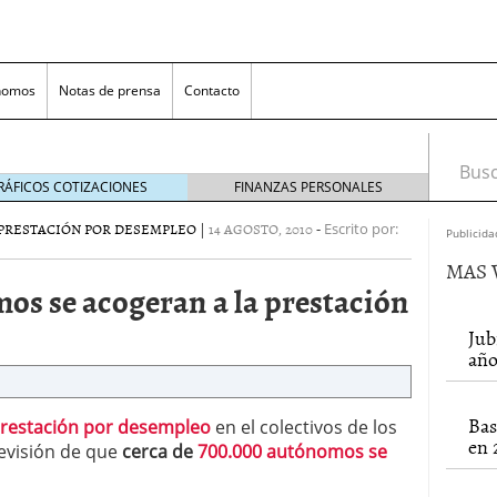
nomos
Notas de prensa
Contacto
Busca
RÁFICOS COTIZACIONES
FINANZAS PERSONALES
PRESTACIÓN POR DESEMPLEO
|
14 AGOSTO, 2010
-
Escrito por:
Publicida
MAS 
os se acogeran a la prestación
Jub
año
nversión rentable para las pymes que venden online
Bas
restación por desempleo
en el colectivos de los
en 
cio en un ecommerce exitoso
junio 20, 2025
evisión de que
cerca de
700.000 autónomos se
 la Transformación Empresarial
mayo 14, 2025
al: guía rápida para trasladar empleados sin