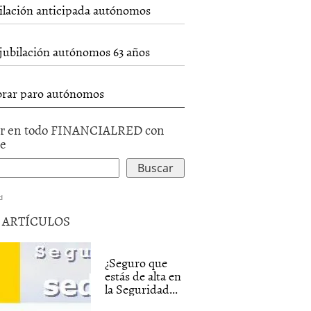
ilación anticipada autónomos
jubilación autónomos 63 años
rar paro autónomos
r en todo FINANCIALRED con
le
d
5 ARTÍCULOS
¿Seguro que
estás de alta en
la Seguridad...