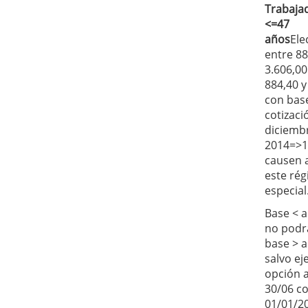
Trabaja
<=47
años
Ele
entre 88
3.606,00
884,40 y
con bas
cotizaci
diciemb
2014=>1
causen a
este ré
especial
Base < a
no podrá
base > a
salvo ej
opción a
30/06 co
01/01/2