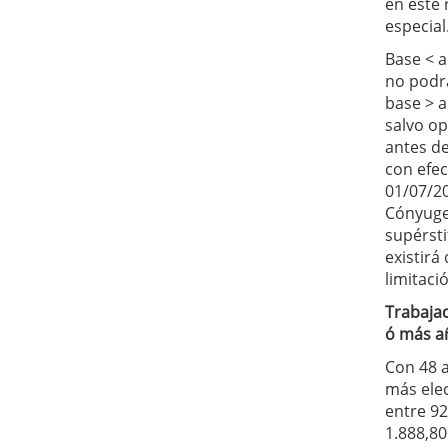
en este
especial
Base < a
no podrá
base > a
salvo o
antes de
con efec
01/07/2
Cónyug
supérsti
existirá
limitaci
Trabaja
ó más a
Con 48 
más ele
entre 92
1.888,80