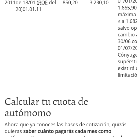
01/01/20
2011
de 18/01 (
BOE
del
850,20
3.230,10
1.665,90
20)01.01.11
máxima 
≤ a 1.68
salvo o
cambio 
30/06 co
01/07/2
C
ónyug
supérsti
existirá
limitaci
Calcular tu cuota de
autómomo
Ahora que ya conoces las bases de cotización, quizás
quieras
saber cuánto pagarás cada mes como