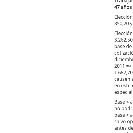
Trabaja
47 años
Elección
850,20 y
Elección
3.262,50
base de
cotizaci
diciemb
2011 =>
1.682,70
causen a
en este
especial
Base < a
no podrá
base > a
salvo o
antes de