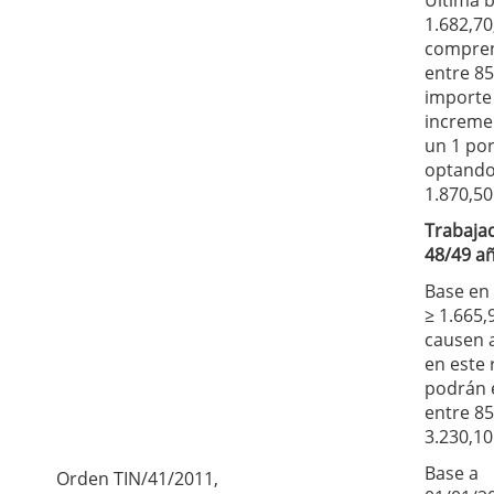
1.682,70
compre
entre 85
importe
increme
un 1 por
optando
1.870,50
Trabaja
48/49 a
Base en
≥ 1.665,
causen al
en este
podrán e
entre 85
3.230,10
Base a
Orden TIN/41/2011,