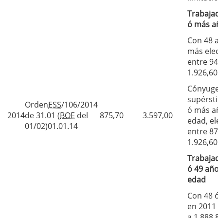
Trabaja
ó más a
Con 48 
más ele
entre 94
1.926,60
Cónyug
supérsti
Orden
ESS
/106/2014
ó más a
2014
de 31.01 (
BOE
del
875,70
3.597,00
edad, el
01/02)01.01.14
entre 87
1.926,60
Trabaja
ó 49 añ
edad
Con 48 
en 2011 
a 1.888,