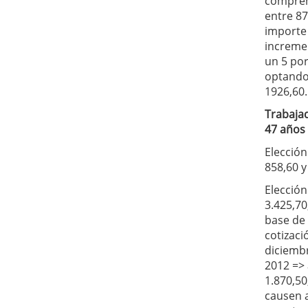
compre
entre 87
importe
increme
un 5 por
optando
1926,60.
Trabaja
47 años
Elección
858,60 y
Elección
3.425,70
base de
cotizaci
diciemb
2012 =>
1.870,50
causen a