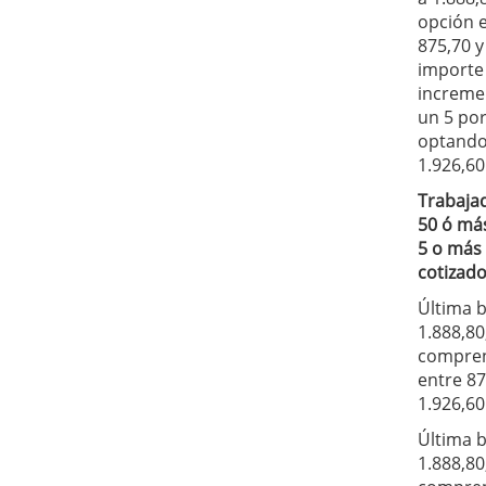
opción 
875,70 y
importe
increme
un 5 por
optando
1.926,60
Trabaja
50 ó má
5 o más
cotizado
Última b
1.888,80
compre
entre 87
1.926,60
Última b
1.888,80