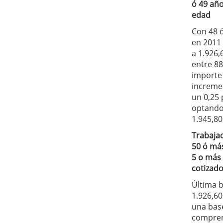
ó 49 añ
edad
Con 48 
en 2011 
a 1.926,
entre 88
importe
increme
un 0,25 
optando
1.945,80
Trabaja
50 ó má
5 o más
cotizado
Última b
1.926,60
una bas
compre