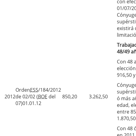
con efec
01/07/2
Cónyug
supérsti
existirá
limitaci
Trabaja
48/49 a
Con 48 
elección
916,50 y
Cónyug
Orden
ESS
/184/2012
supérsti
2012
de 02/02 (
BOE
del
850,20
3.262,50
ó más a
07)01.01.12
edad, el
entre 85
1.870,50
Con 48 
en 2011