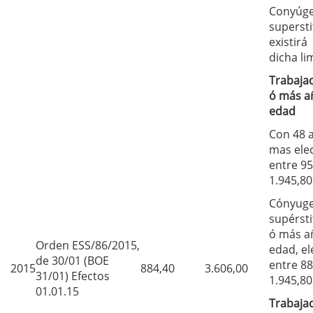
Conyúg
supersti
existirá
dicha li
Trabaja
ó más a
edad
Con 48 
mas ele
entre 95
1.945,80
Cónyug
supérsti
ó más a
Orden ESS/86/2015,
edad, el
de 30/01 (BOE
entre 88
2015
884,40
3.606,00
31/01) Efectos
1.945,80
01.01.15
Trabaja