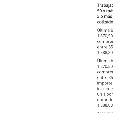
Trabaja
50 ó má
5 o más
cotizado
Última b
1.870,50
compre
entre 85
1.888,80
Última b
1.870,50
compre
entre 85
importe
increme
un 1 por
optando
1.888,80