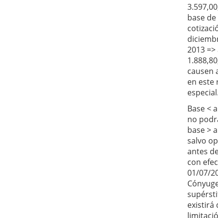
3.597,00
base de
cotizaci
diciemb
2013 =>
1.888,80
causen a
en este
especial
Base < a
no podrá
base > a
salvo o
antes de
con efec
01/07/2
Cónyug
supérsti
existirá
limitaci