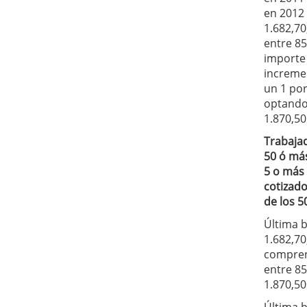
en 2012 
1.682,70
entre 85
importe
increme
un 1 por
optando
1.870,50
Trabaja
50 ó má
5 o más
cotizado
de los 5
Última b
1.682,70
compre
entre 85
1.870,50
Última b