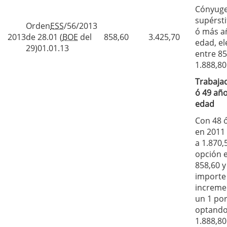
Cónyug
supérsti
Orden
ESS
/56/2013
ó más a
2013
de 28.01 (
BOE
del
858,60
3.425,70
edad, el
29)01.01.13
entre 85
1.888,80
Trabaja
ó 49 añ
edad
Con 48 
en 2011 
a 1.870,
opción 
858,60 y
importe
increme
un 1 por
optando
1.888,80