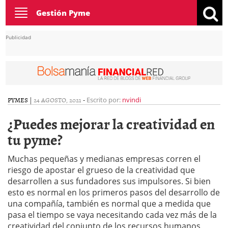
Toggle
Gestión Pyme
navigation
Publicidad
PYMES
|
24 AGOSTO, 2021
-
Escrito por:
nvindi
¿Puedes mejorar la creatividad en
tu pyme?
Muchas pequeñas y medianas empresas corren el
riesgo de apostar el grueso de la creatividad que
desarrollen a sus fundadores sus impulsores. Si bien
esto es normal en los primeros pasos del desarrollo de
una compañía, también es normal que a medida que
pasa el tiempo se vaya necesitando cada vez más de la
creatividad del conjunto de los recursos humanos,