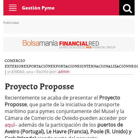
Toggle
Gestión Pyme
navigation
Publicidad
COMERCIO
EXTERIOR
EXPORTACIÓN
EXPORTACIONES
INTERNACIONALIZACIÓN
NEG
|
27 ENERO, 2011
-
Escrito por:
admin
Proyecto Proposse
Recientemente se acaba de presentar el
Proyecto
Proposse
, que parte de la iniciativa de transporte
marítimo para pymes conjuntamente del Musel y la
Cámara de Comercio de Oviedo-pueden acceder por
aquí
– además de la participación de los
puertos de
Aveiro (Portugal), Le Havre (Francia), Poole (R. Unido) y