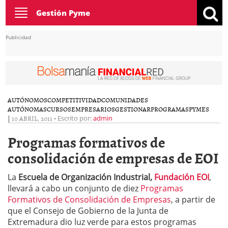
Toggle
Gestión Pyme
navigation
Publicidad
AUTÓNOMOS
COMPETITIVIDAD
COMUNIDADES
AUTÓNOMAS
CURSOS
EMPRESARIOS
GESTIONAR
PROGRAMAS
PYMES
|
10 ABRIL, 2011
-
Escrito por:
admin
Programas formativos de
consolidación de empresas de EOI
La
Escuela de Organización Industrial,
Fundación EOI
,
llevará a cabo un conjunto de diez
Programas
Formativos de Consolidación de Empresas
, a partir de
que el Consejo de Gobierno de la Junta de
Extremadura dio luz verde para estos programas