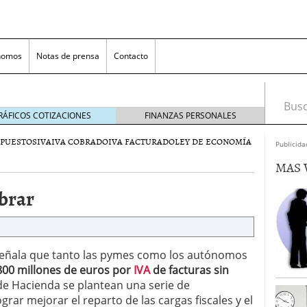
nomos
Notas de prensa
Contacto
Busca
RÁFICOS COTIZACIONES
FINANZAS PERSONALES
PUESTOS
IVA
IVA COBRADO
IVA FACTURADO
LEY DE ECONOMÍA
Publicida
MAS 
obrar
nversión rentable para las pymes que venden online
señala que tanto las pymes como los autónomos
800 millones de euros por
IVA
de facturas sin
cio en un ecommerce exitoso
junio 20, 2025
de Hacienda se plantean una serie de
 la Transformación Empresarial
mayo 14, 2025
grar mejorar el reparto de las cargas fiscales y el
al: guía rápida para trasladar empleados sin