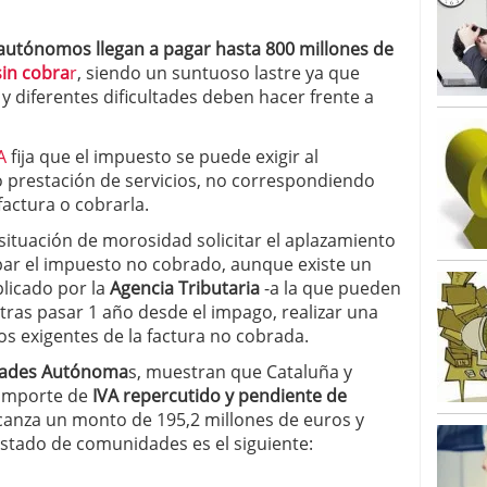
autónomos llegan a pagar hasta 800 millones de
sin cobra
r
, siendo un suntuoso lastre ya que
y diferentes dificultades deben hacer frente a
A
fija que el impuesto se puede exigir al
 prestación de servicios, no correspondiendo
factura o cobrarla.
ituación de morosidad solicitar el aplazamiento
ipar el impuesto no cobrado, aunque existe un
licado por la
Agencia Tributaria
-a la que pueden
tras pasar 1 año desde el impago, realizar una
tos exigentes de la factura no cobrada.
ades Autónoma
s, muestran que Cataluña y
 importe de
IVA repercutido y pendiente de
lcanza un monto de 195,2 millones de euros y
istado de comunidades es el siguiente: