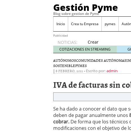
Gestión Pyme
Blog sobre gestion de Pyme
Inicio
Crea tu Empresa
pymes
Autó
Publicidad
Crear
NOTICIAS:
empresa
COTIZACIONES EN STREAMING
G
online vs
proceso
AUTÓNOMOS
COMUNIDADES AUTÓNOMAS
IM
SOSTENIBLE
PYMES
tradicional:
|
8 FEBRERO, 2011
-
Escrito por:
admin
ventajas
reales
IVA de facturas sin c
para
pymes
mayo 29,
2026
Sobres de cartón: una i
Se ha dado a conocer el dato que 
septiembre 4, 2025
deben de pagar anualmente unos
Cómo convertir tu nego
cobrar.
De forma que los técnicos 
Los CRM: Impulsores de
modificaciones con el objetivo de lo
Reubicación internacion