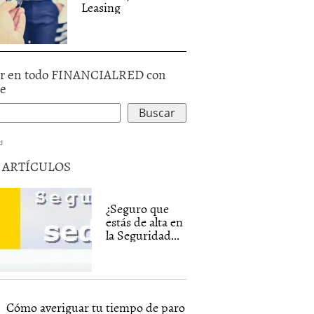
Leasing
r en todo FINANCIALRED con
le
d
5 ARTÍCULOS
¿Seguro que
estás de alta en
la Seguridad...
Cómo averiguar tu tiempo de paro