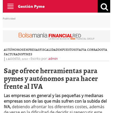
Toggle
Gestión Pyme
navigation
Publicidad
AUTÓNOMOS
EMPRESAS
FISCALIDAD
IMPUESTOS
IVA
IVA COBRADO
IVA
FACTURADO
PYMES
|
3 AGOSTO, 2010
-
Escrito por:
admin
Sage ofrece herramientas para
pymes y autónomos para hacer
frente al IVA
Las empresas en general y las pequeñas y medianas
empresas son de las que más sufren con la subida del
IVA,
debiendo afrontar los diferentes costes, además
de verse en la dificultad de decidir si repercutir este