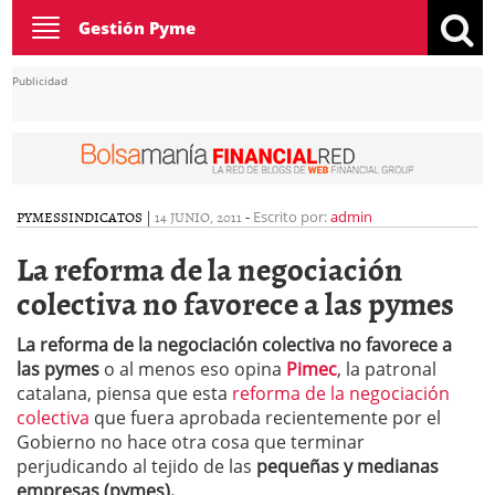
Toggle
Gestión Pyme
navigation
Publicidad
PYMES
SINDICATOS
|
14 JUNIO, 2011
-
Escrito por:
admin
La reforma de la negociación
colectiva no favorece a las pymes
La reforma de la negociación colectiva no favorece a
las pymes
o al menos eso opina
Pimec
, la patronal
catalana, piensa que esta
reforma de la negociación
colectiva
que fuera aprobada recientemente por el
Gobierno no hace otra cosa que terminar
perjudicando al tejido de las
pequeñas y medianas
empresas (pymes).