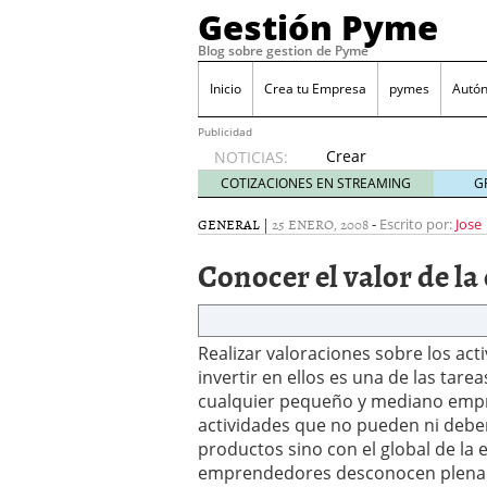
Gestión Pyme
Blog sobre gestion de Pyme
Inicio
Crea tu Empresa
pymes
Autó
Publicidad
Crear
NOTICIAS:
empresa
COTIZACIONES EN STREAMING
G
online vs
proceso
GENERAL
|
25 ENERO, 2008
-
Escrito por:
Jose
tradicional:
Conocer el valor de l
ventajas
reales
para
pymes
Realizar valoraciones sobre los act
mayo 29,
2026
invertir en ellos es una de las tar
Sobres de cartón: una i
cualquier pequeño y mediano empre
septiembre 4, 2025
actividades que no pueden ni debe
Cómo convertir tu nego
productos sino con el global de la
Los CRM: Impulsores de
emprendedores desconocen plename
Reubicación internacion