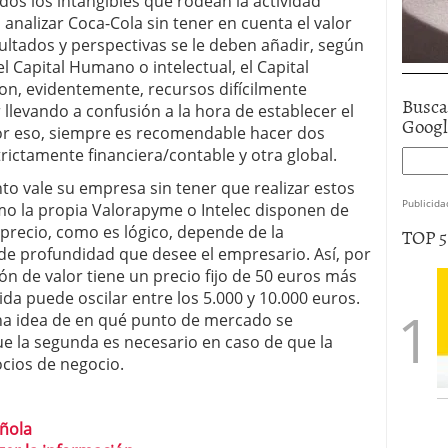
dos los intangibles que rodean la actividad
analizar Coca-Cola sin tener en cuenta el valor
sultados y perspectivas se le deben añadir, según
el Capital Humano o intelectual, el Capital
 Son, evidentemente, recursos difícilmente
Busca
levando a confusión a la hora de establecer el
Goog
Por eso, siempre es recomendable hacer dos
rictamente financiera/contable y otra global.
o vale su empresa sin tener que realizar estos
Publicida
o la propia Valorapyme o Intelec disponen de
l precio, como es lógico, depende de la
TOP 
 de profundidad que desee el empresario. Así, por
ón de valor tiene un precio fijo de 50 euros más
da puede oscilar entre los 5.000 y 10.000 euros.
una idea de en qué punto de mercado se
e la segunda es necesario en caso de que la
cios de negocio.
ñola