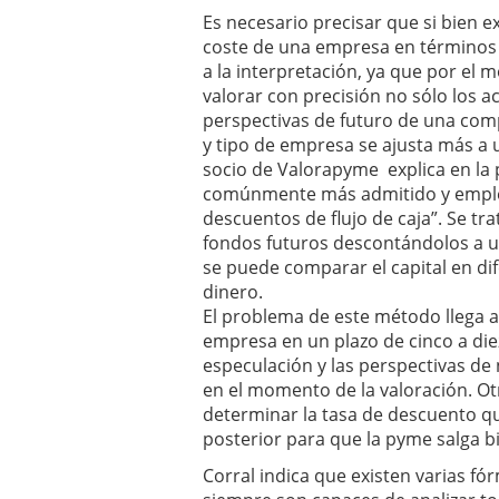
errores
abril 10, 2025
Es necesario precisar que si bien e
coste de una empresa en términos 
a la interpretación, ya que por el
valorar con precisión no sólo los a
perspectivas de futuro de una com
y tipo de empresa se ajusta más a u
socio de Valorapyme explica en la 
comúnmente más admitido y emplea
descuentos de flujo de caja”. Se tra
fondos futuros descontándolos a un
se puede comparar el capital en dif
dinero.
El problema de este método llega a
empresa en un plazo de cinco a diez
especulación y las perspectivas d
en el momento de la valoración. Otr
determinar la tasa de descuento que
posterior para que la pyme salga b
Corral indica que existen varias fó