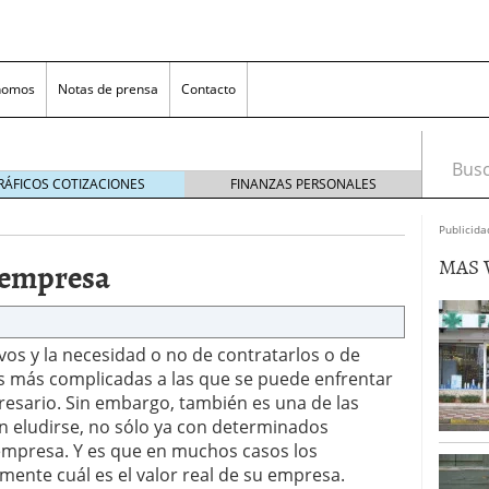
nomos
Notas de prensa
Contacto
Busca
RÁFICOS COTIZACIONES
FINANZAS PERSONALES
Publicida
MAS 
a empresa
ivos y la necesidad o no de contratarlos o de
eas más complicadas a las que se puede enfrentar
nversión rentable para las pymes que venden online
sario. Sin embargo, también es una de las
n eludirse, no sólo ya con determinados
cio en un ecommerce exitoso
junio 20, 2025
 empresa. Y es que en muchos casos los
 la Transformación Empresarial
mayo 14, 2025
nte cuál es el valor real de su empresa.
al: guía rápida para trasladar empleados sin