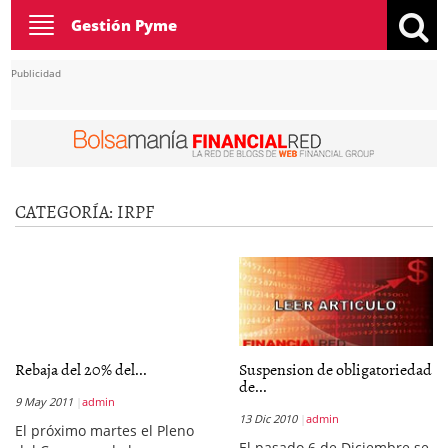
Toggle
Gestión Pyme
navigation
Publicidad
CATEGORÍA:
IRPF
Rebaja del 20% del...
Suspension de obligatoriedad
de...
9 May 2011
admin
13 Dic 2010
admin
El próximo martes el Pleno
El pasado 6 de Diciembre se