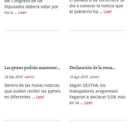
del Congreso de los
dio a conocer la noticia que
Diputados deberá votar por
el Gobierno ha …
Leer
no o …
Leer
Las pymes podrán mantener...
Declaración de la renta...
24 Sep 2010
admin
15 Ago 2010
admin
Dentro de las malas noticias
Según GESTHA, los
que suelen recibir las pymes
trabajadores aragoneses
en diferentes …
Leer
llegaron a declarar 5,5% más
en la …
Leer