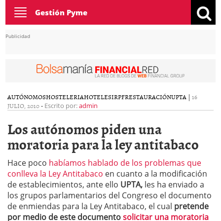
Toggle
Gestión Pyme
navigation
Publicidad
AUTÓNOMOS
HOSTELERIA
HOTELES
IRPF
RESTAURACIÓN
UPTA
|
16
JULIO, 2010
-
Escrito por:
admin
Los autónomos piden una
moratoria para la ley antitabaco
Hace poco
habíamos hablado de los problemas que
conlleva la Ley Antitabaco
en cuanto a la modificación
de establecimientos, ante ello
UPTA,
les ha enviado a
los grupos parlamentarios del Congreso el documento
de enmiendas para la Ley Antitabaco, el cual
pretende
por medio de este documento
solicitar una moratoria