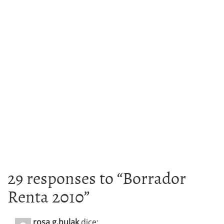
29 responses to “
Borrador
Renta 2010
”
rosa g.hulak
dice: