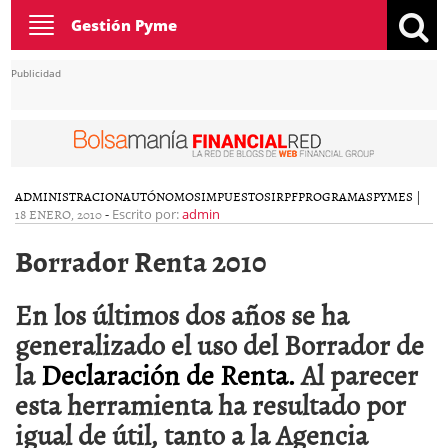
Toggle
Gestión Pyme
navigation
Publicidad
ADMINISTRACION
AUTÓNOMOS
IMPUESTOS
IRPF
PROGRAMAS
PYMES
|
18 ENERO, 2010
-
Escrito por:
admin
Borrador Renta 2010
En los últimos dos años se ha
generalizado el uso del Borrador de
la
Declaración de Renta.
Al parecer
esta herramienta ha resultado por
igual de útil, tanto a la Agencia