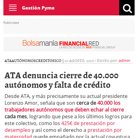
Toggle
Gestión Pyme
navigation
Publicidad
ATA
AUTÓNOMOS
CREDITOS
ICO
|
10 AGOSTO, 2010
-
Escrito por:
admin
ATA denuncia cierre de 40.000
autónomos y falta de crédito
Desde ATA, y más precisamente su actual presidente
Lorenzo Amor, señala que son
cerca de
40.000 los
trabajadores autónomos que deben echar al cierre
cada mes
, logrando que pese a los últimos logros para
este colectivo, como los
425€ de prestación por
desempleo
y así como el derecho a
prestación por
maternidad
quede empañado por la actual coyuntura