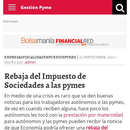
Toggle
Gestión Pyme
navigation
Publicidad
EMPRESAS
FISCALIDAD
IMPUESTOS
PYMES
|
25 SEPTIEMBRE, 2010
-
Escrito por:
admin
Rebaja del Impuesto de
Sociedades a las pymes
En medio de una crisis es raro que se den buenas
noticias para los trabajadores autónomos o las pymes,
de vez en cuando reciben alguna, hace poco los
autónomos les tocó con la
prestación por maternidad
para autónomos y las pymes pueden recibir la noticia
de que Economía podría ofrecer una
rebaja del