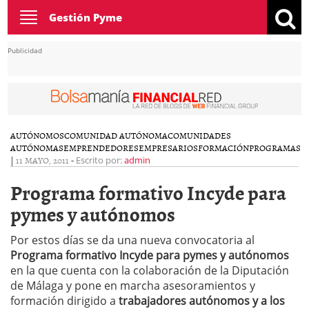
Toggle
Gestión Pyme
navigation
Publicidad
AUTÓNOMOS
COMUNIDAD AUTÓNOMA
COMUNIDADES
AUTÓNOMAS
EMPRENDEDORES
EMPRESARIOS
FORMACIÓN
PROGRAMAS
|
11 MAYO, 2011
-
Escrito por:
admin
Programa formativo Incyde para
pymes y autónomos
Por estos días se da una nueva convocatoria al
Programa formativo Incyde para pymes y autónomos
en la que cuenta con la colaboración de la Diputación
de Málaga y pone en marcha asesoramientos y
formación dirigido a
trabajadores autónomos y a los