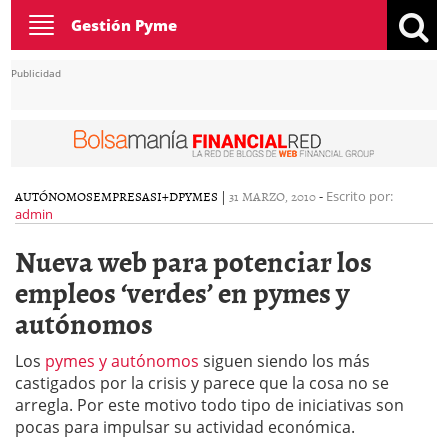
Toggle
Gestión Pyme
navigation
Publicidad
AUTÓNOMOS
EMPRESAS
I+D
PYMES
|
31 MARZO, 2010
-
Escrito por:
admin
Nueva web para potenciar los
empleos ‘verdes’ en pymes y
autónomos
Los
pymes y autónomos
siguen siendo los más
castigados por la crisis y parece que la cosa no se
arregla. Por este motivo todo tipo de iniciativas son
pocas para impulsar su actividad económica.