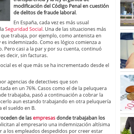
modificación del Código Penal en cuestión
de delitos de fraude laboral
.
En España, cada vez es más usual
 la
Seguridad Social
. Una de las situaciones más
 que trabaja, por ejemplo, como antenista en
 y es indemnizado. Como es lógico comienza a
 Pero casi a la par y por su cuenta, continuó
s decir, sin facturas.
 Social es el que más se ha incrementado desde el
por agencias de detectives que son
ntada en un 76%. Casos como el de la peluquera
nde trabajaba, pasó a continuación a cobrar la
acerlo aun estando trabajando en otra peluquería
a el sueldo en B.
roceden de las
empresas
donde trabajaban los
olicitan al empresario una indemnización altísima
gar a los empleados despedidos por creer estar