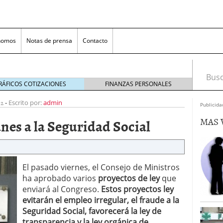
nomos
Notas de prensa
Contacto
Busca
RÁFICOS COTIZACIONES
FINANZAS PERSONALES
12
-
Escrito por:
admin
Publicida
MAS 
es a la Seguridad Social
El pasado viernes, el Consejo de Ministros
ha aprobado varios
proyectos de ley
que
nversión rentable para las pymes que venden online
enviará al Congreso.
Estos proyectos ley
evitarán el empleo irregular, el fraude a la
cio en un ecommerce exitoso
junio 20, 2025
Seguridad Social, favorecerá la ley de
 la Transformación Empresarial
mayo 14, 2025
al: guía rápida para trasladar empleados sin
transparencia y la ley orgánica de