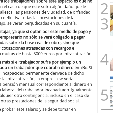
a los trabajadores sobre este aspecto es que no
 en el caso de que este sufra algún daño que le
 fallezca, las pensiones de viudedad, de orfandad,
definitiva todas las prestaciones de la
ajo, se verán perjudicadas en su cuantía.
tajas, ya que si optan por este medio de pago y
l empresario no sólo se verá obligado a pagar
adas sobre la base real de cobro, sino que
 cotizaciones atrasadas con recargos e
 multas de hasta 3000 euros por infracotización.
 más si el trabajador sufre por ejemplo un
ctado un trabajador que cobraba dinero en «B»
. Si
na incapacidad permanente derivada de dicho
 la infracotización, la empresa se vería
e pensión mensual correspondiente al dinero en
a laboral del trabajador incapacitado. Igualmente
alquier otra contingencia, incluso en el caso de
otras prestaciones de la seguridad social.
e probar este salario y se debe tomar en