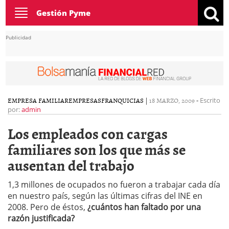
Toggle
Gestión Pyme
navigation
Publicidad
EMPRESA FAMILIAR
EMPRESAS
FRANQUICIAS
|
18 MARZO, 2009
-
Escrito
por:
admin
Los empleados con cargas
familiares son los que más se
ausentan del trabajo
1,3 millones de ocupados no fueron a trabajar cada día
en nuestro país, según las últimas cifras del INE en
2008. Pero de éstos,
¿cuántos han faltado por una
razón justificada?