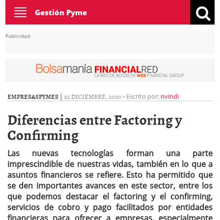
Toggle
Gestión Pyme
navigation
Publicidad
EMPRESAS
PYMES
|
22 DICIEMBRE, 2020
-
Escrito por:
nvindi
Diferencias entre Factoring y
Confirming
Las nuevas tecnologías forman una parte
imprescindible de nuestras vidas, también en lo que a
asuntos financieros se refiere. Esto ha permitido que
se den importantes avances en este sector, entre los
que podemos destacar el factoring y el confirming,
servicios de cobro y pago facilitados por entidades
financieras para ofrecer a empresas, especialmente