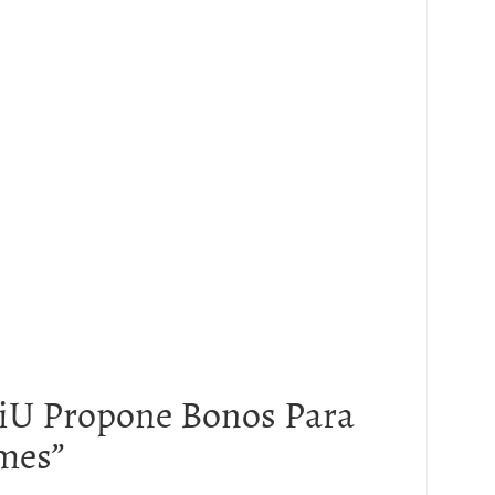
iU Propone Bonos Para
ymes
”