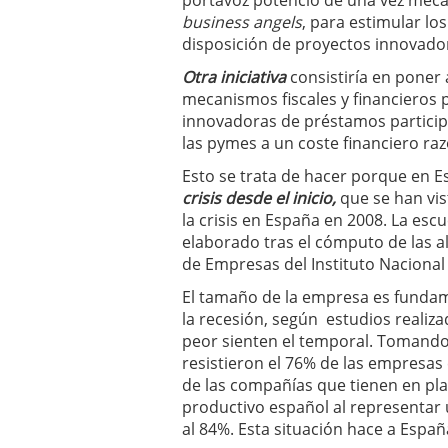
portavoz potencio de una vez mecan
business angels
, para estimular l
disposición de proyectos innovad
Otra iniciativa
consistiría en poner 
mecanismos fiscales y financieros
innovadoras de préstamos partici
las pymes a un coste financiero ra
Esto se trata de hacer porque en 
crisis desde el inicio,
que se han vis
la crisis en España en 2008. La es
elaborado tras el cómputo de las al
de Empresas del Instituto Nacional 
El tamaño de la empresa es funda
la recesión, según estudios realiz
peor sienten el temporal. Tomando
resistieron el 76% de las empresas
de las compañías que tienen en pla
productivo español al representar u
al 84%. Esta situación hace a Españ