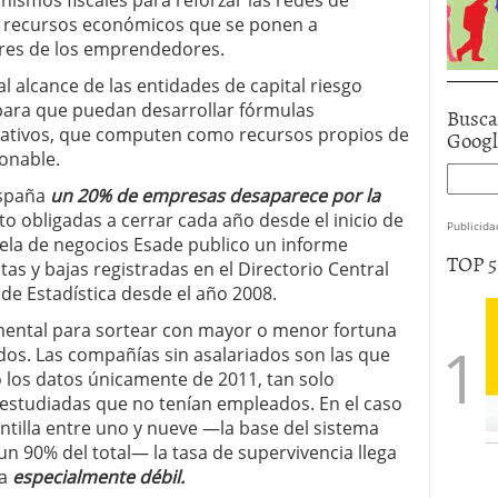
ismos fiscales para reforzar las redes de
os recursos económicos que se ponen a
ores de los emprendedores.
al alcance de las entidades de capital riesgo
 para que puedan desarrollar fórmulas
Busca
pativos, que computen como recursos propios de
Goog
zonable.
España
un 20% de empresas desaparece por la
to obligadas a cerrar cada año desde el inicio de
Publicida
cuela de negocios Esade publico un informe
TOP 
tas y bajas registradas en el Directorio Central
de Estadística desde el año 2008.
mental para sortear con mayor o menor fortuna
ados. Las compañías sin asalariados son las que
 los datos únicamente de 2011, tan solo
 estudiadas que no tenían empleados. En el caso
ntilla entre uno y nueve —la base del sistema
n 90% del total— la tasa de supervivencia llega
a
especialmente débil.