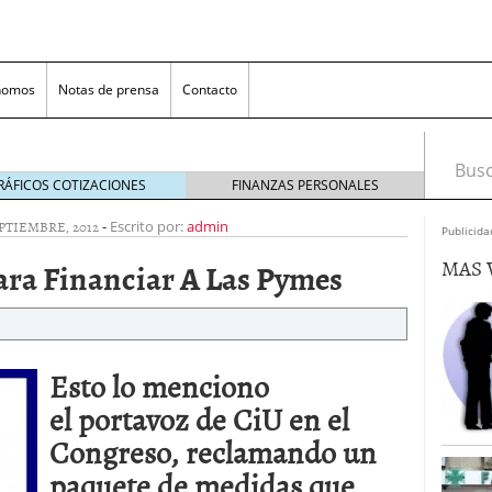
nomos
Notas de prensa
Contacto
Busca
RÁFICOS COTIZACIONES
FINANZAS PERSONALES
EPTIEMBRE, 2012
-
Escrito por:
admin
Publicida
MAS 
ra Financiar A Las Pymes
Esto lo menciono
nversión rentable para las pymes que venden online
el portavoz de CiU en el
Congreso, reclamando un
cio en un ecommerce exitoso
junio 20, 2025
 la Transformación Empresarial
mayo 14, 2025
paquete de medidas que
al: guía rápida para trasladar empleados sin