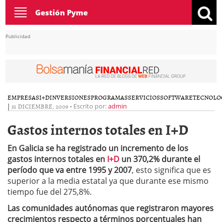
Toggle
Gestión Pyme
navigation
Publicidad
EMPRESAS
I+D
INVERSIONES
PROGRAMAS
SERVICIOS
SOFTWARE
TECNOLO
|
31 DICIEMBRE, 2009
-
Escrito por:
admin
Gastos internos totales en I+D
En Galicia se ha registrado un incremento de los
gastos internos totales en
I+D
un 370,2% durante el
período que va entre 1995 y 2007
, esto significa que es
superior a la media estatal ya que durante ese mismo
tiempo fue del 275,8%.
Las comunidades autónomas que registraron mayores
crecimientos respecto a términos porcentuales han