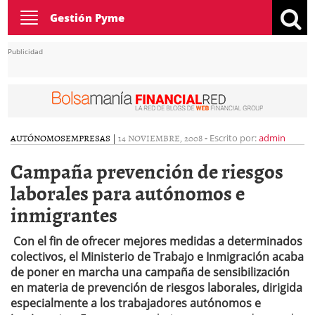
Toggle
Gestión Pyme
navigation
Publicidad
AUTÓNOMOS
EMPRESAS
|
14 NOVIEMBRE, 2008
-
Escrito por:
admin
Campaña prevención de riesgos
laborales para autónomos e
inmigrantes
Con el fin de ofrecer mejores medidas a determinados
colectivos, el Ministerio de Trabajo e Inmigración acaba
de poner en marcha una campaña de sensibilización
en materia de prevención de riesgos laborales, dirigida
especialmente a los trabajadores autónomos e