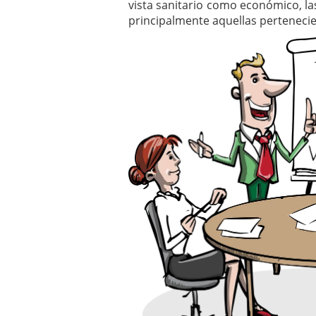
vista sanitario como económico, l
errores
abril 10, 2025
principalmente aquellas pertenecien