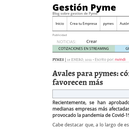
Gestión Pyme
Blog sobre gestion de Pyme
Inicio
Crea tu Empresa
pymes
Autó
Publicidad
Crear
NOTICIAS:
empresa
COTIZACIONES EN STREAMING
G
online vs
proceso
PYMES
|
19 ENERO, 2021
-
Escrito por:
nvindi
tradicional:
Avales para pymes: c
ventajas
reales
favorecen más
para
pymes
mayo 29,
2026
Recientemente, se han aprobad
Sobres de cartón: una i
medianas empresas más afectadas 
septiembre 4, 2025
provocado la pandemia de Covid-19,
Cómo convertir tu nego
Los CRM: Impulsores de
Cabe destacar que, a lo largo de e
Reubicación internacion