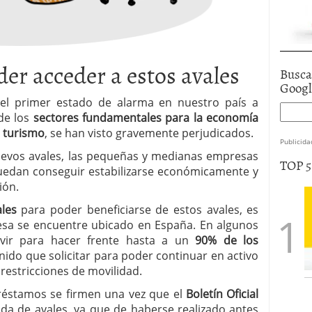
er acceder a estos avales
Busca
Goog
el primer estado de alarma en nuestro país a
de los
sectores fundamentales para la economía
l
turismo
, se han visto gravemente perjudicados.
Publicida
evos avales, las pequeñas y medianas empresas
TOP 
uedan conseguir estabilizarse económicamente y
ión.
les
para poder beneficiarse de estos avales, es
resa se encuentre ubicado en España. En algunos
rvir para hacer frente hasta a un
90% de los
ido que solicitar para poder continuar en activo
 restricciones de movilidad.
réstamos se firmen una vez que el
Boletín Oficial
da de avales, ya que de haberse realizado antes