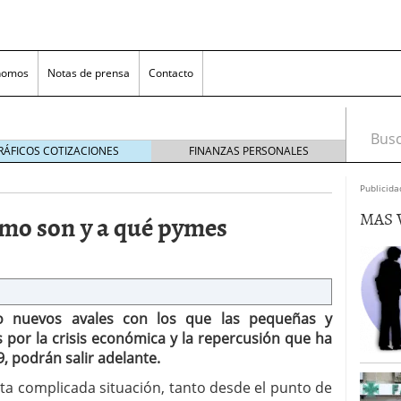
nomos
Notas de prensa
Contacto
Busca
RÁFICOS COTIZACIONES
FINANZAS PERSONALES
Publicida
MAS 
ómo son y a qué pymes
o nuevos avales con los que las pequeñas y
nversión rentable para las pymes que venden online
por la crisis económica y la repercusión que ha
 podrán salir adelante.
cio en un ecommerce exitoso
junio 20, 2025
 la Transformación Empresarial
mayo 14, 2025
sta complicada situación, tanto desde el punto de
al: guía rápida para trasladar empleados sin