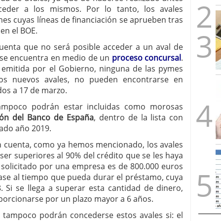
cceder a los mismos. Por lo tanto, los avales
es cuyas líneas de financiación se aprueben tras
 en el BOE.
uenta que no será posible acceder a un aval de
a se encuentra en medio de un
proceso concursal
.
n emitida por el Gobierno, ninguna de las pymes
tos nuevos avales, no pueden encontrarse en
os a 17 de marzo.
ampoco podrán estar incluidas como morosas
ión del Banco de España
, dentro de la lista con
sado año 2019.
en cuenta, como ya hemos mencionado, los avales
ser superiores al 90% del crédito que se les haya
l solicitado por una empresa es de 800.000 euros
base al tiempo que pueda durar el préstamo, cuya
 Si se llega a superar esta cantidad de dinero,
porcionarse por un plazo mayor a 6 años.
e tampoco podrán concederse estos avales si: el