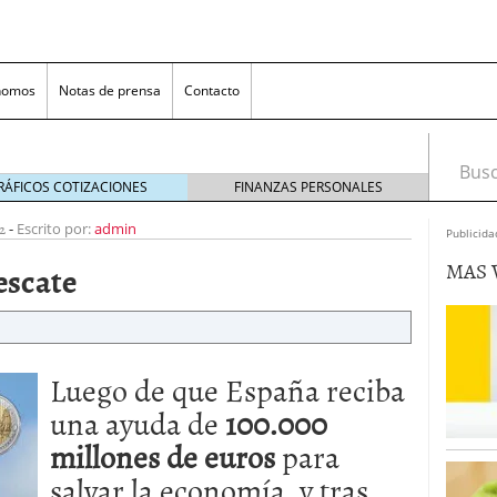
nomos
Notas de prensa
Contacto
Busca
RÁFICOS COTIZACIONES
FINANZAS PERSONALES
2
-
Escrito por:
admin
Publicida
MAS 
escate
Luego de que España reciba
nversión rentable para las pymes que venden online
una ayuda de
100.000
millones de euros
para
cio en un ecommerce exitoso
junio 20, 2025
 la Transformación Empresarial
mayo 14, 2025
salvar la economía, y tras
al: guía rápida para trasladar empleados sin