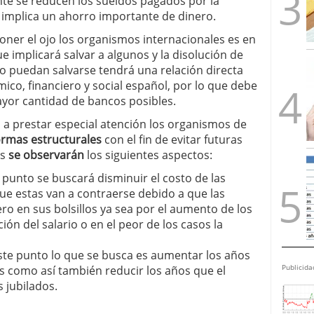
e se reducen los sueldos pagados por la
 implica un ahorro importante de dinero.
ner el ojo los organismos internacionales es en
e implicará salvar a algunos y la disolución de
o puedan salvarse tendrá una relación directa
mico, financiero y social español, por lo que debe
mayor cantidad de bancos posibles.
 a prestar especial atención los organismos de
ormas estructurales
con el fin de evitar futuras
as
se observarán
los siguientes aspectos:
 punto se buscará disminuir el costo de las
e estas van a contraerse debido a que las
o en sus bolsillos ya sea por el aumento de los
ón del salario o en el peor de los casos la
te punto lo que se busca es aumentar los años
Publicida
s como así también reducir los años que el
 jubilados.