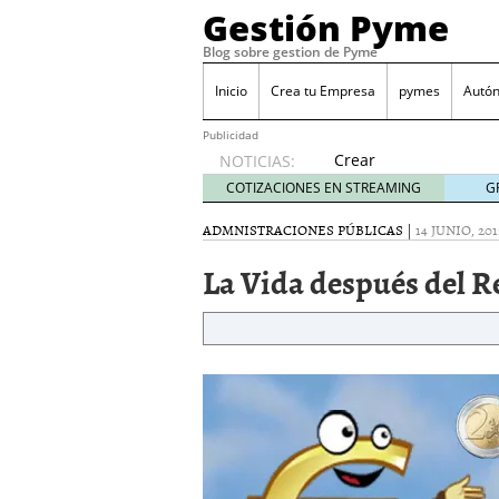
Gestión Pyme
Blog sobre gestion de Pyme
Inicio
Crea tu Empresa
pymes
Autó
Publicidad
Crear
NOTICIAS:
empresa
COTIZACIONES EN STREAMING
G
online vs
proceso
ADMNISTRACIONES PÚBLICAS
|
14 JUNIO, 201
tradicional:
La Vida después del R
ventajas
reales
para
pymes
mayo 29,
2026
Sobres de cartón: una i
septiembre 4, 2025
Cómo convertir tu nego
Los CRM: Impulsores de
Reubicación internacion