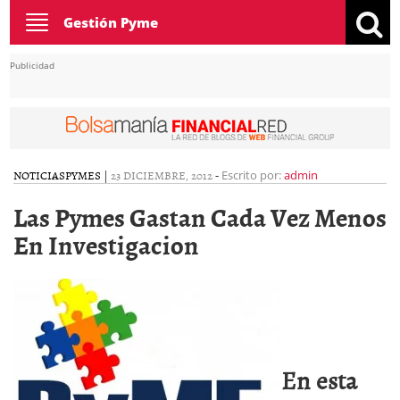
Toggle
Gestión Pyme
navigation
Publicidad
NOTICIAS
PYMES
|
23 DICIEMBRE, 2012
-
Escrito por:
admin
Las Pymes Gastan Cada Vez Menos
En Investigacion
En esta