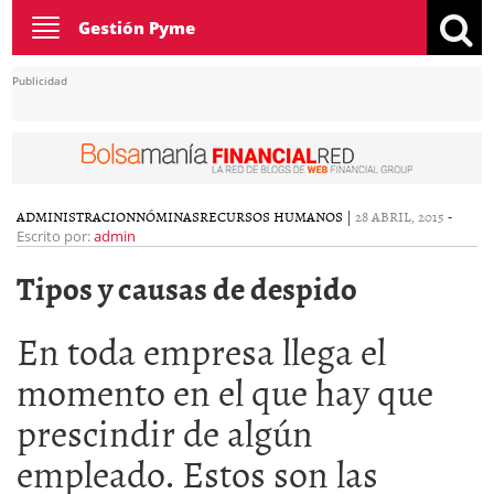
Toggle
Gestión Pyme
navigation
Publicidad
ADMINISTRACION
NÓMINAS
RECURSOS HUMANOS
|
28 ABRIL, 2015
-
Escrito por:
admin
Tipos y causas de despido
En toda empresa llega el
momento en el que hay que
prescindir de algún
empleado. Estos son las