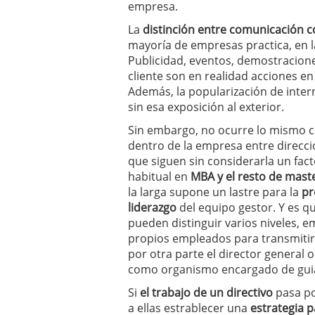
empresa.
errores
abril 10, 2025
La
distinción entre comunicación c
mayoría de empresas practica, en l
Publicidad, eventos, demostracion
cliente son en realidad acciones en
Además, la popularización de intern
sin esa exposición al exterior.
Sin embargo, no ocurre lo mismo 
dentro de la empresa entre direcc
que siguen sin considerarla un fac
habitual en
MBA y el resto de mast
la larga supone un lastre para la
pr
liderazgo
del equipo gestor. Y es q
pueden distinguir varios niveles, 
propios empleados para transmitir 
por otra parte el director general
como organismo encargado de guia
Si
el trabajo de un directivo
pasa po
a ellas estrablecer una
estrategia 