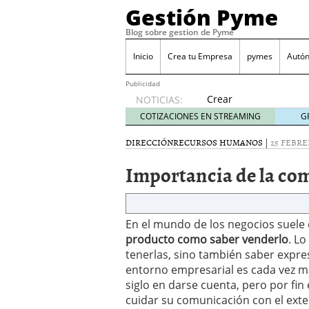
Gestión Pyme
Blog sobre gestion de Pyme
Inicio
Crea tu Empresa
pymes
Autó
Publicidad
Crear
NOTICIAS:
empresa
COTIZACIONES EN STREAMING
G
online vs
proceso
DIRECCIÓN
RECURSOS HUMANOS
|
25 FEBRE
tradicional:
Importancia de la co
ventajas
reales
para
pymes
En el mundo de los negocios suele 
mayo 29,
2026
producto como saber venderlo
. L
Sobres de cartón: una i
tenerlas, sino también saber expre
septiembre 4, 2025
entorno empresarial es cada vez m
Cómo convertir tu nego
siglo en darse cuenta, pero por f
Los CRM: Impulsores de
cuidar su comunicación con el exte
Reubicación internacion