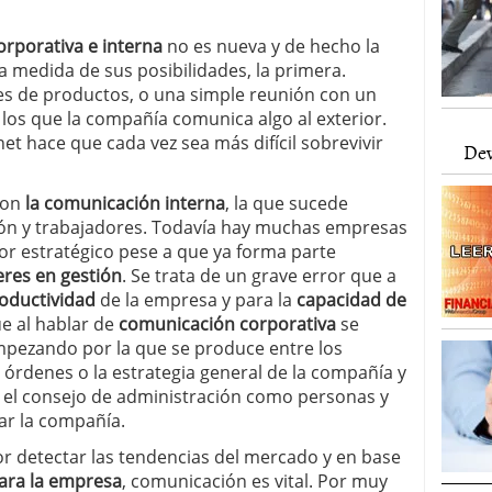
orporativa e interna
no es nueva y de hecho la
a medida de sus posibilidades, la primera.
es de productos, o una simple reunión con un
 los que la compañía comunica algo al exterior.
et hace que cada vez sea más difícil sobrevivir
Dev
con
la comunicación interna
, la que sucede
ión y trabajadores. Todavía hay muchas empresas
tor estratégico pese a que ya forma parte
eres en gestión
. Se trata de un grave error que a
oductividad
de la empresa y para la
capacidad de
ue al hablar de
comunicación corporativa
se
empezando por la que se produce entre los
órdenes o la estrategia general de la compañía y
 o el consejo de administración como personas y
r la compañía.
r detectar las tendencias del mercado y en base
para la empresa
, comunicación es vital. Por muy