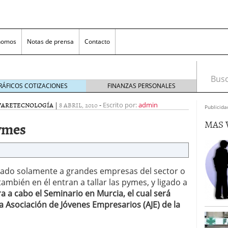
nomos
Notas de prensa
Contacto
Busca
RÁFICOS COTIZACIONES
FINANZAS PERSONALES
WARE
TECNOLOGÍA
|
8 ABRIL, 2010
-
Escrito por:
admin
Publicida
MAS 
pymes
ligado solamente a grandes empresas del sector o
ambién en él entran a tallar las pymes, y ligado a
nversión rentable para las pymes que venden online
ra a cabo el Seminario en Murcia, el cual será
la
Asociación de Jóvenes Empresarios (AJE)
de la
cio en un ecommerce exitoso
junio 20, 2025
 la Transformación Empresarial
mayo 14, 2025
al: guía rápida para trasladar empleados sin