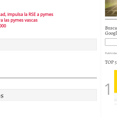
ad, impulsa la RSE a pymes
a las pymes vascas
000
Busca
Goog
Publicida
TOP 
os