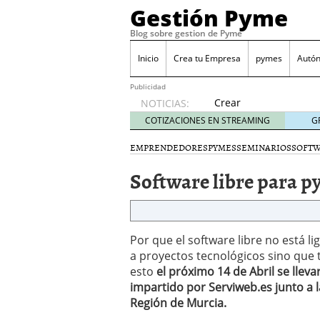
Gestión Pyme
Blog sobre gestion de Pyme
Inicio
Crea tu Empresa
pymes
Autó
Publicidad
Crear
NOTICIAS:
empresa
COTIZACIONES EN STREAMING
G
online vs
proceso
EMPRENDEDORES
PYMES
SEMINARIOS
SOFT
tradicional:
Software libre para 
ventajas
reales
para
pymes
mayo 29,
Por que el software libre no está 
2026
a proyectos tecnológicos sino que t
Sobres de cartón: una i
esto
el próximo 14 de Abril se lleva
septiembre 4, 2025
impartido por Serviweb.es junto a 
Cómo convertir tu nego
Región de Murcia.
Los CRM: Impulsores de
Reubicación internacion