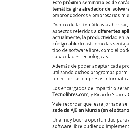
Este próximo seminario es de carác
errores
abril 10, 2025
temática gira alrededor del sofwar
emprendedores y empresarios miem
Dentro de las temáticas a abordar,
aspectos referidos a
diferentes apl
actualmente, la productividad en 
código abierto
así como las ventaja
tipo de software libre, como el pod
capacidades tecnológicas.
Además de poder adaptar cada pr
utilizando dichos programas permit
tener con las empresas informática
Los encargados de impartirlo será
Tecnolibres.com
, y Ricardo Suárez 
Vale recordar que, esta jornada
se 
sede de AJE en Murcia (en el sótano
Una muy buena oportunidad para ap
software libre pudiendo implementa