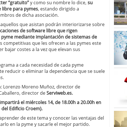
ter “gratuito”
y como su nombre lo dice,
su
e libre para pymes
, estando dirigido a
bros de dicha asociación.
 aquellos que asistan podrán interiorizarse sobre
icaciones de software libre que rigen
la pyme mediante implantación de sistemas de
s competitivas que les ofrecen a las pymes este
er bajar costes a la vez que elevan sus
ograma a cada necesidad de cada pyme
e reducir o eliminar la dependencia que se suele
s.
n: Lorenzo Moreno Muñoz, director de
Caballero, director de
Serviweb.es.
impartirá el miércoles 14, de 18.00h a 20.00h en
 del Edificio Croem).
render de este tema y conocer las ventajas del
rlo en la pyme y sacarle el mejor partido.