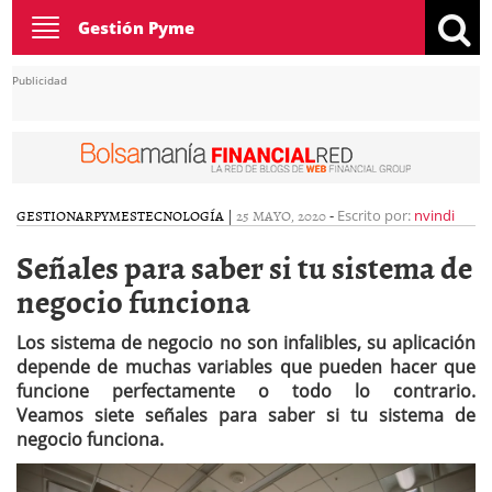
Toggle
Gestión Pyme
navigation
Publicidad
GESTIONAR
PYMES
TECNOLOGÍA
|
25 MAYO, 2020
-
Escrito por:
nvindi
Señales para saber si tu sistema de
negocio funciona
Los sistema de negocio no son infalibles, su aplicación
depende de muchas variables que pueden hacer que
funcione perfectamente o todo lo contrario.
Veamos siete señales para saber si tu sistema de
negocio funciona.