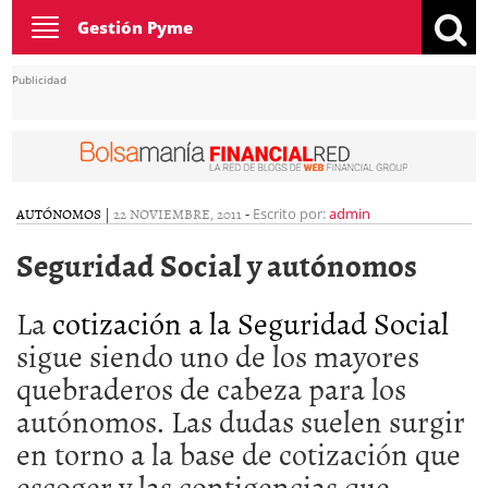
Toggle
Gestión Pyme
navigation
Publicidad
AUTÓNOMOS
|
22 NOVIEMBRE, 2011
-
Escrito por:
admin
Seguridad Social y autónomos
La
cotización a la Seguridad Social
sigue siendo uno de los mayores
quebraderos de cabeza para los
autónomos. Las dudas suelen surgir
en torno a la base de cotización que
escoger y las contigencias que